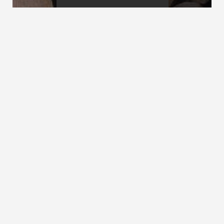
Kellertreppe
Kinderschutzgitter
Kinderschutz
siehe
Kindersicherheit
ZURÜCK ZUM LEXIKON
NACH OBEN