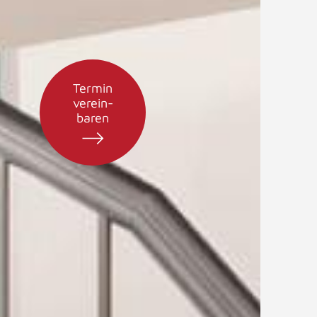
Termin
verein-
baren