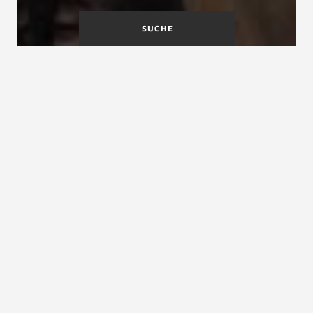
SUCHE
Maßtoleranzen
MBO
Material
Material für Treppen, Treppenbau- Material
Das richtige Material für Ihre Treppe
Noch nie war das Angebot vielseitiger. Während
früherer Generationen ihre Treppen noch den vor Ort
verfügbaren Baustoff verwenden mussten, hat sich
inzwischen eine große Vielfalt des Angebotes
entwickelt. Stein und sein moderner Nachfolger Beton