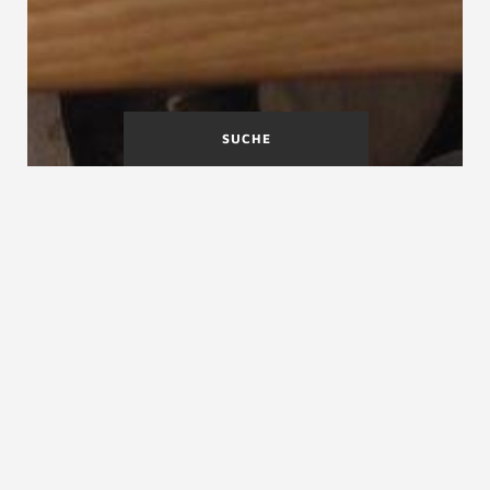
SUCHE
VDI Verein Deutscher
Verbände
Ingenieure e. V.
VDI-Richtlinie 4100:2012-10 Schallschutz
im Hochbau
VDI-Richtlinie 4100:2012-10 Schallschutz im
Hochbau
Die VDI-Richtlinie 4100:2012 Schallschutz soll als