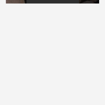
Geschosstreppe
Gestemmte Treppe
Gesetze
siehe
Treppen-Normen
ZURÜCK ZUM LEXIKON
NACH OBEN